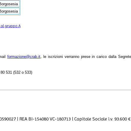
 Borgosesia
 Borgosesia
 al gruppo A
 mail
formazione@crab.it
, le iscrizioni verranno prese in carico dalla Segrete
4 80 531 (532 o 533)
590027 | REA BI-154080 VC-180713 | Capitale Sociale i.v. 93.600 € 