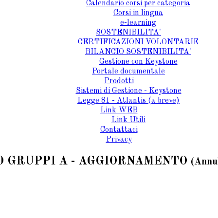
Calendario corsi per categoria
Corsi in lingua
e-learning
SOSTENIBILITA'
CERTIFICAZIONI VOLONTARIE
BILANCIO SOSTENIBILITA'
Gestione con Keystone
Portale documentale
Prodotti
Sistemi di Gestione - Keystone
Legge 81 - Atlantis (a breve)
Link WEB
Link Utili
Contattaci
Privacy
SO GRUPPI A - AGGIORNAMENTO
(Annu