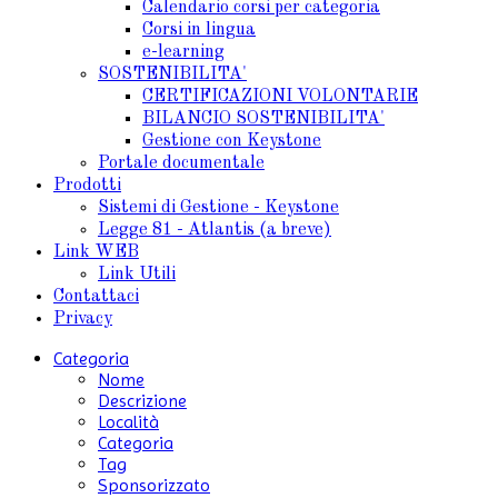
Calendario corsi per categoria
Corsi in lingua
e-learning
SOSTENIBILITA'
CERTIFICAZIONI VOLONTARIE
BILANCIO SOSTENIBILITA'
Gestione con Keystone
Portale documentale
Prodotti
Sistemi di Gestione - Keystone
Legge 81 - Atlantis (a breve)
Link WEB
Link Utili
Contattaci
Privacy
Categoria
Nome
Descrizione
Località
Categoria
Tag
Sponsorizzato